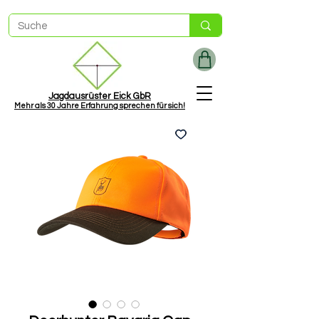
Jagdausrüster Eick GbR
Mehr als
30 Jah
re Erfahrung sprechen für sich!