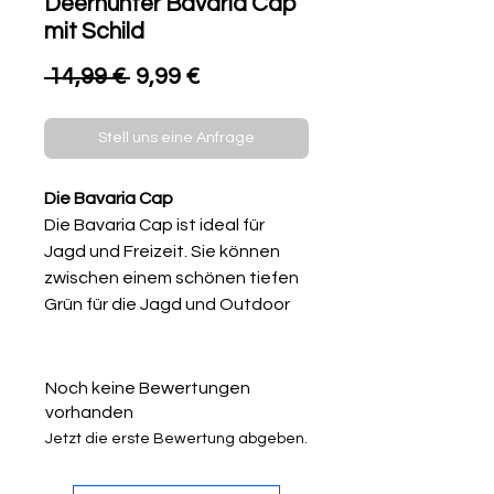
Deerhunter Bavaria Cap
mit Schild
Standardpreis
Sale-
 14,99 € 
9,99 €
Preis
Stell uns eine Anfrage
Die Bavaria Cap
Die Bavaria Cap ist ideal für
Jagd und Freizeit. Sie können
zwischen einem schönen tiefen
Grün für die Jagd und Outdoor
Aktivitäten oder einem Orange
wählen, mit dem Ihre Mitjäger Sie
bei der Jagd besser sehen.
Noch keine Bewertungen
Dieses klassische Modell wird
vorhanden
schnell zu Ihrer Lieblingsmütze,
Jetzt die erste Bewertung abgeben.
da Sie eine gute
Atmungsaktivität bietet und in