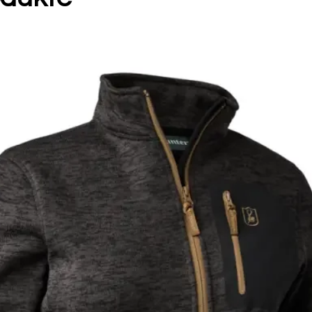
t
eite für bessere Passform und
en Ärmelöffnungen
100% Polyamid
97% Polyester / 3%
Elasthan
100% Polyester
100% Polyester
len trocknen
 herausnehmen und die