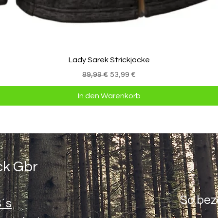
Schnellansicht
Lady Sarek Strickjacke
Standardpreis
Sale-Preis
89,99 €
53,99 €
In den Warenkorb
ck Gbr
So bez
´s