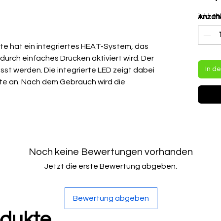
inkl. 
Anzah
e hat ein integriertes HEAT-System, das
durch einfaches Drücken aktiviert wird. Der
In d
t werden. Die integrierte LED zeigt dabei
te an. Nach dem Gebrauch wird die
rnt und die kleine Abdeckung an den
. Die Weste kann dann in der Maschine
 elektrische HEAT-System zu beschädigen.
ßverschluss. Durch ihre dehnbaren Einsätze
alen, elastischen Bündchen bietet die
Noch keine Bewertungen vorhanden
 und Komfort.
Jetzt die erste Bewertung abgeben.
Bewertung abgeben
mefunktion
odukte