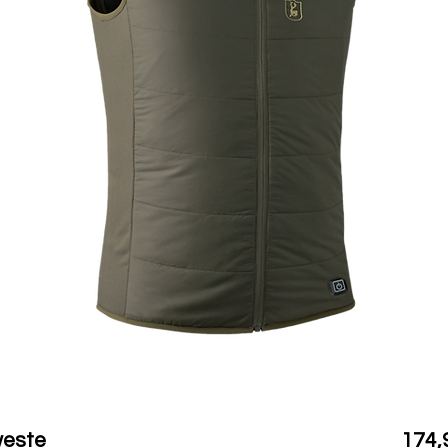
weste
174,