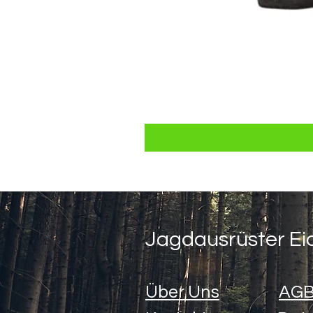
Jagdausrüster Ei
Über Uns
AGB