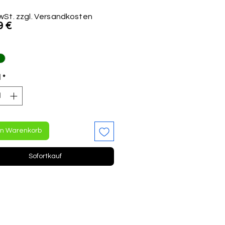
MwSt. zzgl. Versandkosten
Preis
9 €
l
*
en Warenkorb
Sofortkauf