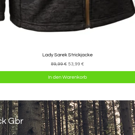
Schnellansicht
Lady Sarek Strickjacke
Standardpreis
Sale-Preis
89,99 €
53,99 €
In den Warenkorb
ck Gbr