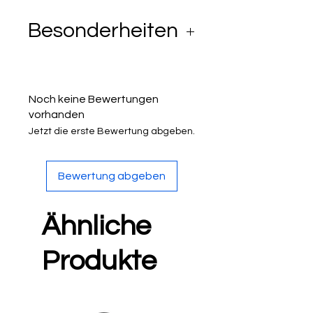
Austrittspupillen liefern auch
Besonderheiten
unter widrigen
Lichtverhältnissen helle Bilder.
- Höchste Qualität
- Schärfe bis in den
Noch keine Bewertungen
Randbereich
vorhanden
Jetzt die erste Bewertung abgeben.
Bewertung abgeben
Ähnliche
Produkte