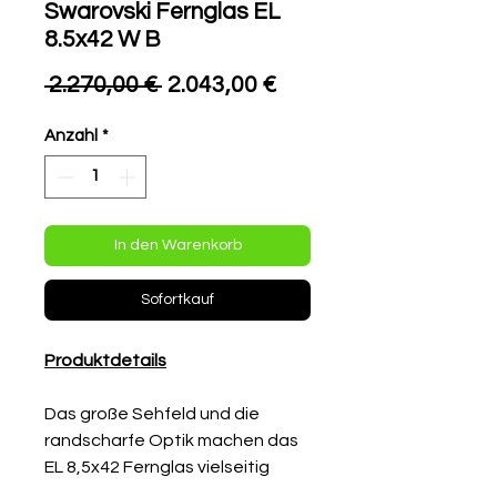
Swarovski Fernglas EL
8.5x42 W B
Standardpreis
Sale-
 2.270,00 € 
2.043,00 €
Preis
Anzahl
*
In den Warenkorb
Sofortkauf
Produktdetails
Das große Sehfeld und die
randscharfe Optik machen das
EL 8,5x42 Fernglas vielseitig
einsetzbar. Die 4,9 mm weiten