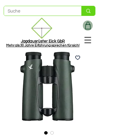
Jagdausrüster Eick GbR
Mehr als
30 Jah
re Erfahrung sprechen für sich!