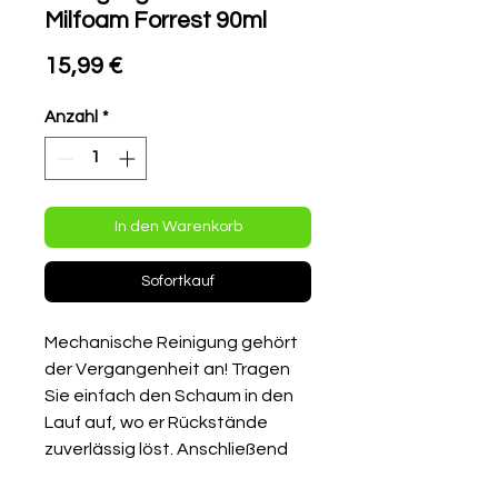
Milfoam Forrest 90ml
Preis
15,99 €
Anzahl
*
In den Warenkorb
Sofortkauf
Mechanische Reinigung gehört
der Vergangenheit an! Tragen
Sie einfach den Schaum in den
Lauf auf, wo er Rückstände
zuverlässig löst. Anschließend
den Lauf reinigen, und es bleibt