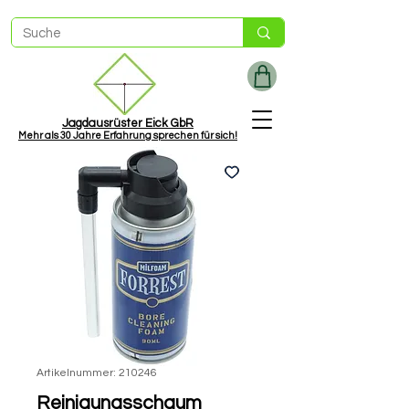
Jagdausrüster Eick GbR
Mehr als
30 Jah
re Erfahrung sprechen für sich!
Artikelnummer: 210246
Reinigungsschaum