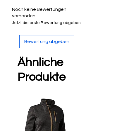
ein feiner Schutzfilm, der vor
Korrosion bewahrt. Der
Noch keine Bewertungen
Reinigungsschaum ist
vorhanden
ammoniakfrei.
Jetzt die erste Bewertung abgeben.
Bewertung abgeben
Ähnliche
Produkte