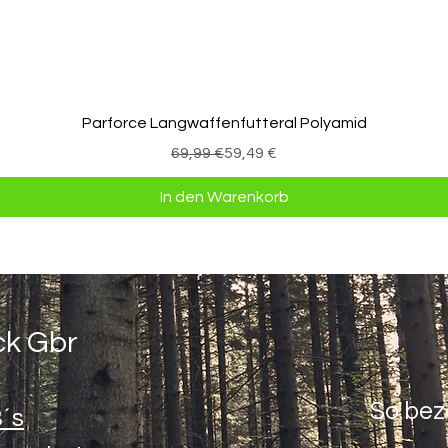
Schnellansicht
Parforce Langwaffenfutteral Polyamid
Standardpreis
Sale-Preis
69,99 €
59,49 €
In den Warenkorb
ck Gbr
So bez
´s