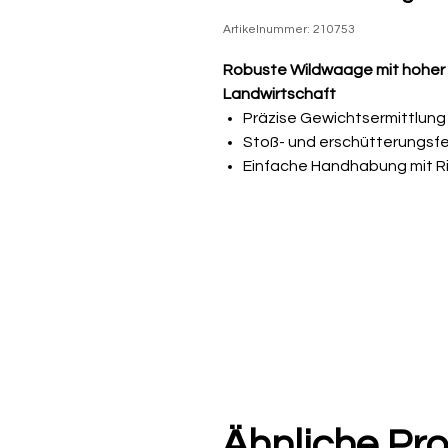
Artikelnummer: 210753
Robuste Wildwaage mit hoher M
Landwirtschaft
Präzise Gewichtsermittlung
Stoß- und erschütterungsf
Einfache Handhabung mit R
Perfekt für den jagdlichen u
Diese
mechanische Wildwaag
Stabilität und einfache Bedie
äußerst robust und macht di
Stöße und Erschütterungen – id
oder im Wald.
Die
hohe Messgenauigkeit
sorg
einen Blick ablesbar sind. Eine
ermöglicht die Feinjustierung 
Haken erleichtern das sichere
Technische Details:
Ähnliche Pr