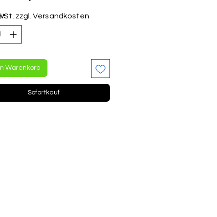
Preis
MwSt. zzgl. Versandkosten
l
*
en Warenkorb
Sofortkauf