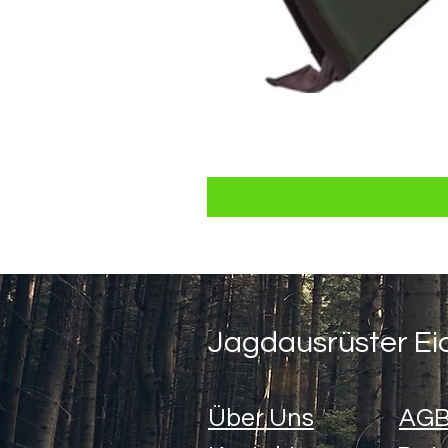
Jagdausrüster Ei
Über Uns
AGB