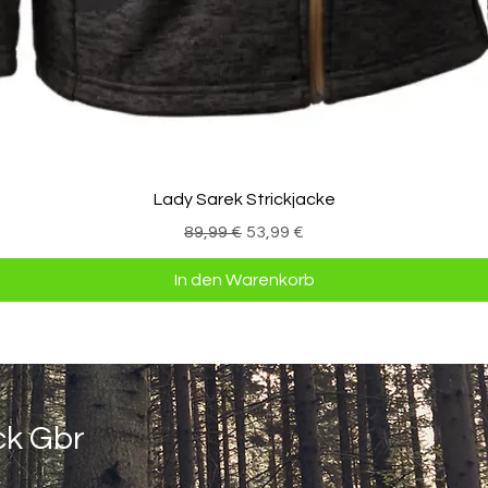
Schnellansicht
Lady Sarek Strickjacke
Standardpreis
Sale-Preis
89,99 €
53,99 €
In den Warenkorb
ck Gbr