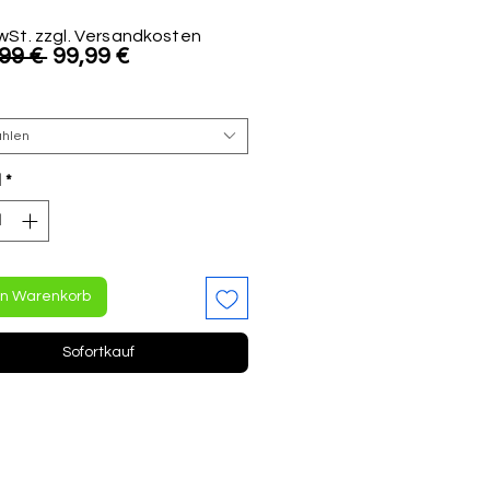
MwSt. zzgl. Versandkosten
Standardpreis
Sale-
99 € 
99,99 €
Preis
ählen
l
*
en Warenkorb
Sofortkauf