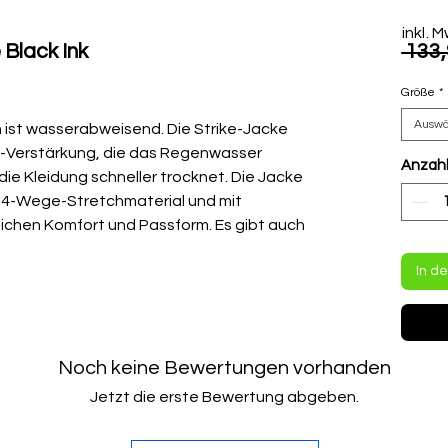
inkl. 
 Black Ink
 133,
Größe
*
Ausw
ch ist wasserabweisend. Die Strike-Jacke
ld-Verstärkung, die das Regenwasser
Anzah
die Kleidung schneller trocknet. Die Jacke
4-Wege-Stretchmaterial und mit
lichen Komfort und Passform. Es gibt auch
. Strike ist wasserabweisend und macht
In d
sches Wochenende - zu einem guten
Noch keine Bewertungen vorhanden
Jetzt die erste Bewertung abgeben.