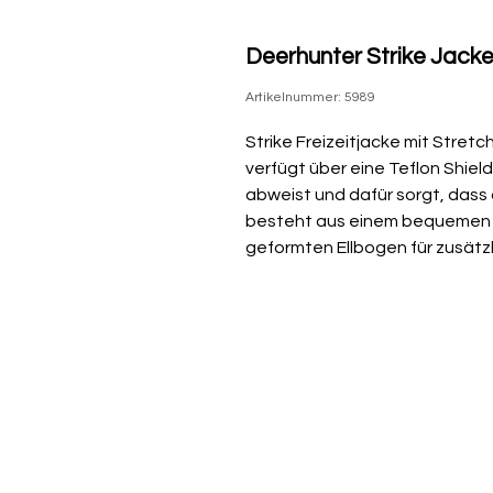
Deerhunter Strike Jacke
Artikelnummer: 5989
Strike Freizeitjacke mit Stret
verfügt über eine Teflon Shie
abweist und dafür sorgt, dass 
besteht aus einem bequemen 
geformten Ellbogen für zusätz
Hosen und Shorts in der Serie
daher ein nasses und regneri
Wochenende!