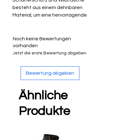
besteht aus einem dehnbaren
Material, um eine hervorragende
Passform beim Schießen zu
gewährleisten. Diese Weste ist
wasserabweisend und wird mit
Noch keine Bewertungen
einer Deerhunter Stormliner®
vorhanden
Membran und zwei großen
Jetzt die erste Bewertung abgeben.
Fronttaschen geliefert.
Bewertung abgeben
Schulterschutz mit
Innenpolster
Ähnliche
Senkrechte Taschen mit
Reißverschluss
Produkte
2 große Vordertaschen mit
Kellerfalte
Hasentasche hinten mit
langem Reißverschluss