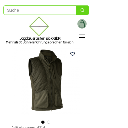
Jagdausrüster Eick GbR
Mehr als
30 Jah
re Erfahrung sprechen für sich!
Artikelnummer: 4314