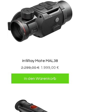
InfiRay Mate MAL38
Standardpreis
Sale-Preis
2.299,00 €
1.999,00 €
In den Warenkorb