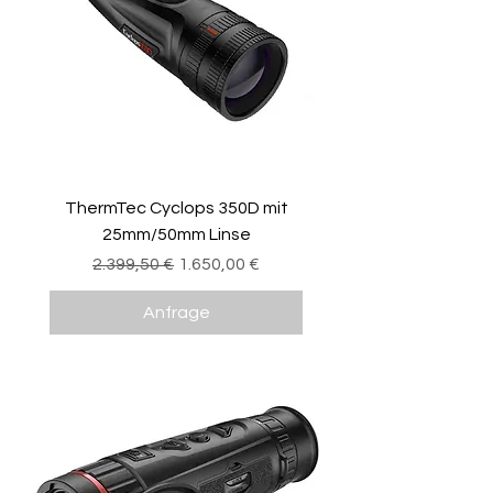
ThermTec Cyclops 350D mit
25mm/50mm Linse
Standardpreis
Sale-Preis
2.399,50 €
1.650,00 €
Anfrage