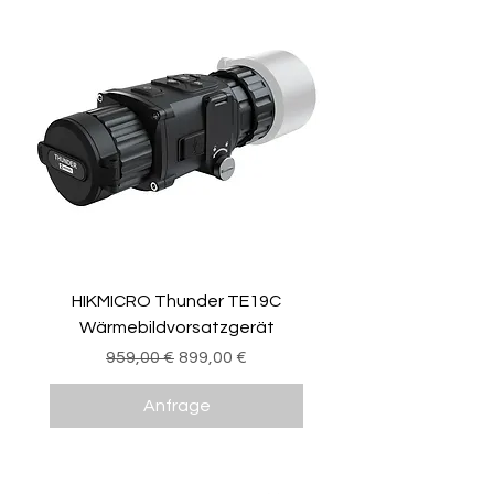
HIKMICRO Thunder TE19C
Wärmebildvorsatzgerät
Standardpreis
Sale-Preis
959,00 €
899,00 €
Anfrage