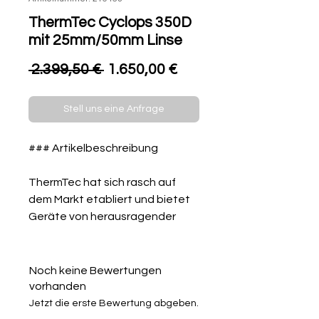
ThermTec Cyclops 350D
mit 25mm/50mm Linse
Standardpreis
Sale-
 2.399,50 € 
1.650,00 €
Preis
Stell uns eine Anfrage
### Artikelbeschreibung
ThermTec hat sich rasch auf
dem Markt etabliert und bietet
Geräte von herausragender
Preis-Leistung und Qualität.
Diese robusten und
zuverlässigen Produkte sind
Noch keine Bewertungen
zudem innovativ und
vorhanden
kundenfreundlich. Mit einem
Jetzt die erste Bewertung abgeben.