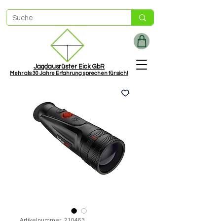
Jagdausrüster Eick GbR
Mehr als
30 Jah
re Erfahrung sprechen für sich!
Artikelnummer: 210463