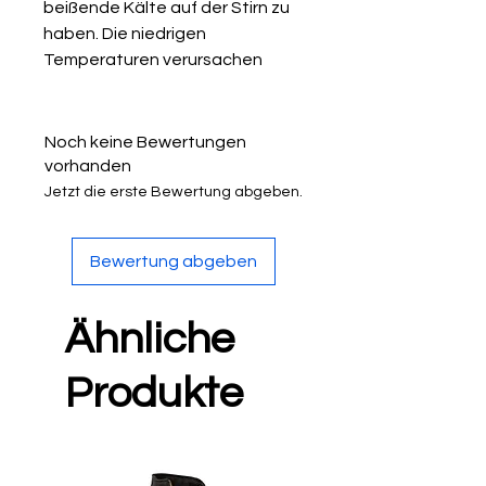
beißende Kälte auf der Stirn zu
haben. Die niedrigen
Temperaturen verursachen
Wärmeverluste am Kopf und
kühlen den Körper ab. Daher wird
oft aus praktischen Gründen
Noch keine Bewertungen
eine Kappe gewählt, es sollte
vorhanden
jedoch nicht egal sein, wie diese
Jetzt die erste Bewertung abgeben.
aussieht. Ihr Hut betont wer Sie
sind und wie Sie aussehen
Bewertung abgeben
möchten.
Ähnliche
Produkte